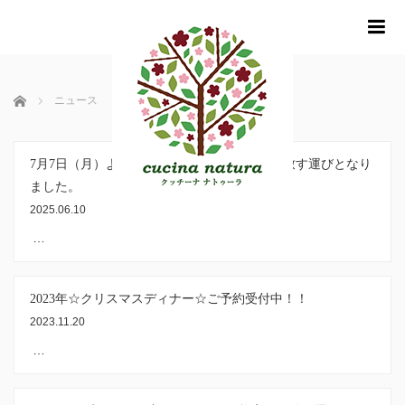
m
ホーム
ニュース
7月7日（月）より一部メニューの価格変更を致す運びとなり
ました。
2025.06.10
…
2023年☆クリスマスディナー☆ご予約受付中！！
2023.11.20
…